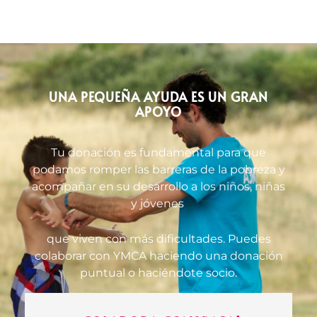
UNA PEQUEÑA AYUDA ES UN GRAN
APOYO
Tu donación es fundamental para que
podamos romper las barreras de la pobreza y
acompañar en su desarrollo a los niños, niñas
y jóvenes
que viven con más dificultades. Puedes
colaborar con YMCA haciendo una donación
puntual o haciéndote socio.