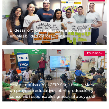
El desarrollo de habilidades impulsa la
empleabilidad de los jóvenes
EDUCACIÓN
YMCA impulsa en el CEIP San Lucas y María
un proyecto educativo sobre producción y
consumo responsables gracias al apoyo del
Ayuntamiento de Toledo