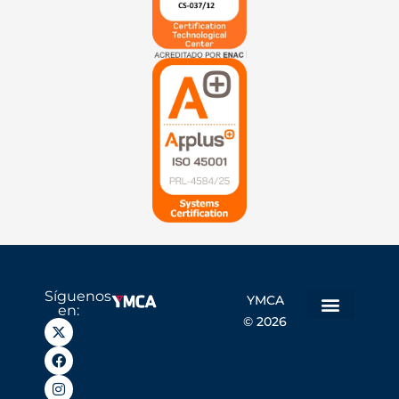
Síguenos
YMCA
en:
© 2026