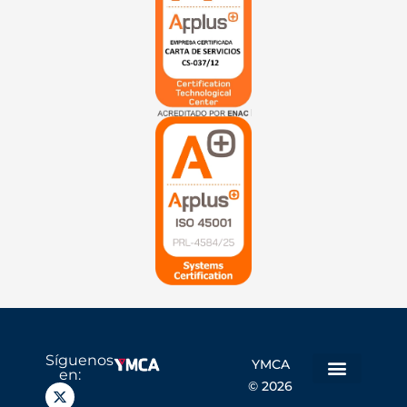
Síguenos
YMCA
en:
© 2026