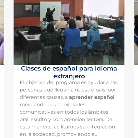
Clases de español para idioma
extranjero
El objetivo del programa es ayudar a las
personas que llegan a nuestro país, por
diferentes causas, a
aprender español
,
mejorando sus habilidades
comunicativas en todos los ámbitos:
oral, escrito y comprensión lectora. De
esta manera, facilitamos su integración
en la sociedad, promoviendo su