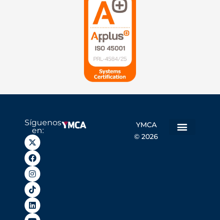
Síguenos
YMCA
en:
© 2026