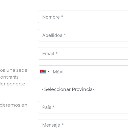
mos una sede
Spain
contrarás
+34
der ponerte
- Seleccionar Provincia-
ponderemos en