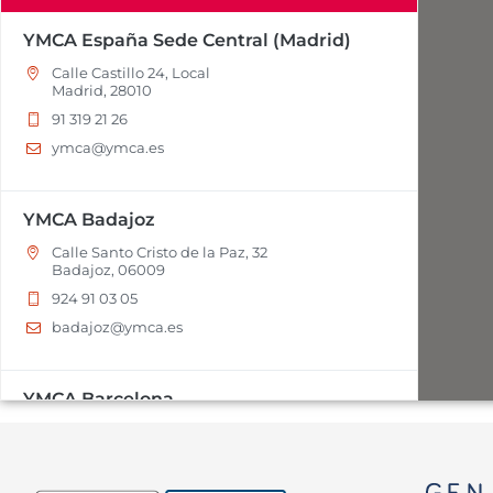
YMCA España Sede Central (Madrid)
Calle Castillo 24, Local
Madrid, 28010
91 319 21 26
ymca@ymca.es
YMCA Badajoz
Calle Santo Cristo de la Paz, 32
Badajoz, 06009
924 91 03 05
badajoz@ymca.es
YMCA Barcelona
Calle Jaén 7-15
Barcelona, 08012
93 285 34 75