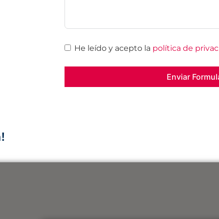
He leído y acepto la
política de priva
Enviar Formul
!