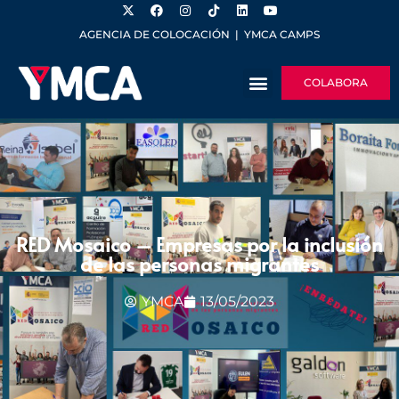
AGENCIA DE COLOCACIÓN
|
YMCA CAMPS
COLABORA
RED Mosaico – Empresas por la inclusión
de las personas migrantes
YMCA
13/05/2023