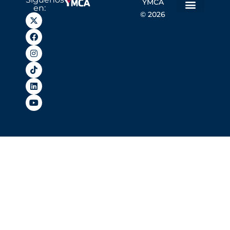
YMCA
en:
© 2026