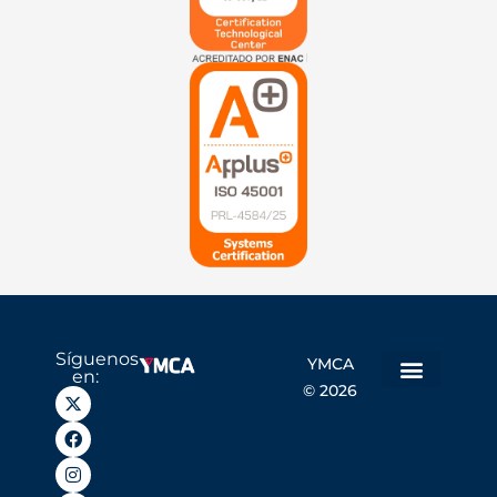
Síguenos
YMCA
en:
© 2026