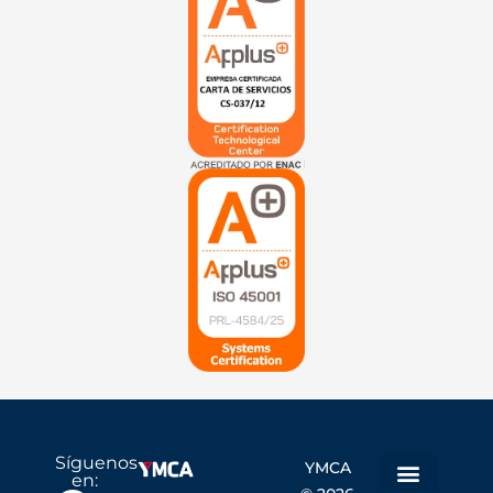
Síguenos
YMCA
en: