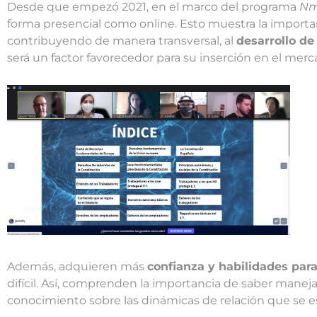
Desde que empezó 2021, en el marco del programa
Nm
forma presencial como online. Esto muestra la importan
contribuyendo de manera transversal, al
desarrollo de
será un factor favorecedor para su inserción en el merca
Además, adquieren más
confianza y habilidades para
difícil. Así, comprenden la importancia de saber maneja
conocimiento sobre las dinámicas de relación que se e