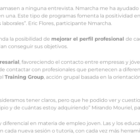
e llamasen a ninguna entrevista. Nmarcha me ha ayudado
n una. Este tipo de programas fomenta la positividad en
aborales”. Eric Flores, participante Nmarcha.
nda la posibilidad de
mejorar el perfil profesional
de ca
an conseguir sus objetivos.
esarial
, favoreciendo el contacto entre empresas y jóv
de contactar con profesionales que pertenecen a diferen
el
Training Group
, acción grupal basada en la orientación
ideramos tener claros, pero que he podido ver y cuest
ipio y de cuántas estoy adquiriendo” Mirando Mouriel, p
y diferencial en materia de empleo joven. Las y los ed
ada nueva sesión o tutoría, con cada vez más herramie