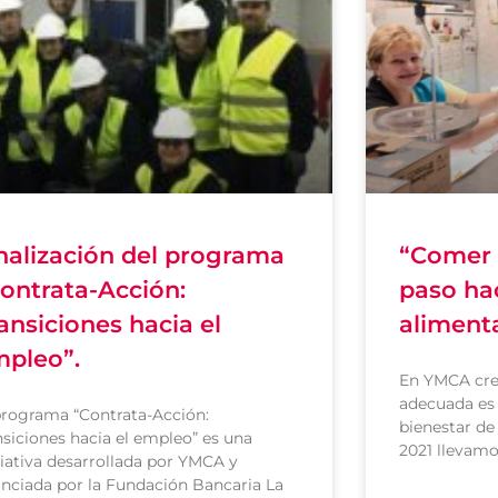
nalización del programa
“Comer 
ontrata-Acción:
paso hac
ansiciones hacia el
aliment
pleo”.
En YMCA cre
adecuada es 
programa “Contrata-Acción:
bienestar de 
nsiciones hacia el empleo” es una
2021 llevamo
ciativa desarrollada por YMCA y
anciada por la Fundación Bancaria La