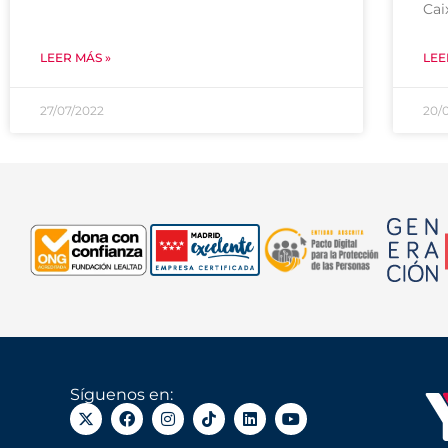
Cai
LEER MÁS »
LEE
27/07/2022
20/
Síguenos en: