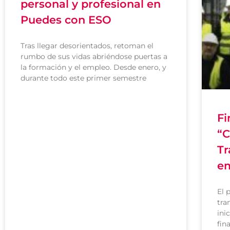
personal y profesional en
Puedes con ESO
Tras llegar desorientados, retoman el
rumbo de sus vidas abriéndose puertas a
la formación y el empleo. Desde enero, y
durante todo este primer semestre
Fi
“C
Tr
em
El 
tra
ini
fin