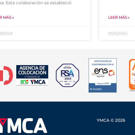
xa. Esta colaboración se estableció
R MÁS »
LEER MÁS »
09/2023
03/12/2024
YMCA © 2026