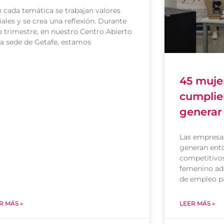
 cada temática se trabajan valores
iales y se crea una reflexión. Durante
e trimestre, en nuestro Centro Abierto
la sede de Getafe, estamos
45 muje
cumplie
generar
Las empresas
generan ent
competitivos
femenino ad
de empleo p
R MÁS »
LEER MÁS »