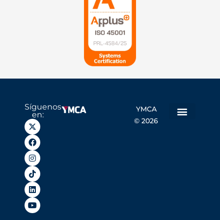
Síguenos
YMCA
en:
© 2026