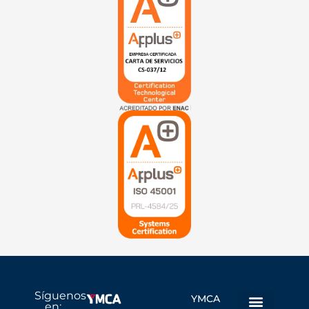
Síguenos
YMCA
en: