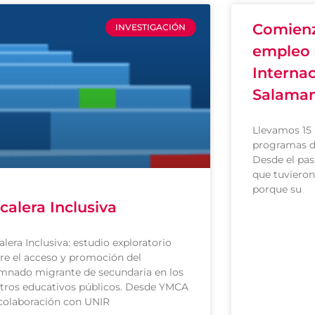
Comienza
INVESTIGACIÓN
empleo 
Internac
Salama
Llevamos 15 
programas d
Desde el pas
que tuvieron
porque su
calera Inclusiva
alera Inclusiva: estudio exploratorio
re el acceso y promoción del
mnado migrante de secundaria en los
tros educativos públicos. Desde YMCA
colaboración con UNIR