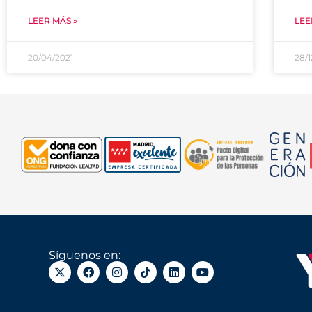
LEER MÁS »
LEE
20/04/2021
28/
Síguenos en: