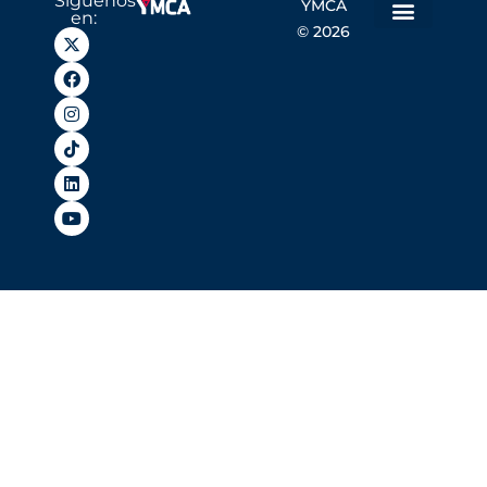
Síguenos
YMCA
en:
© 2026