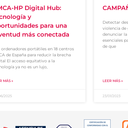
CA-HP Digital Hub:
CAMPAÑ
cnología y
Detectar de
ortunidades para una
violencia de 
ventud más conectada
denunciar la
esenciales p
de que
 ordenadores portátiles en 18 centros
A de España para reducir la brecha
ital El acceso equitativo a la
nología ya no es un lujo,
R MÁS »
LEER MÁS »
06/2025
23/01/2023