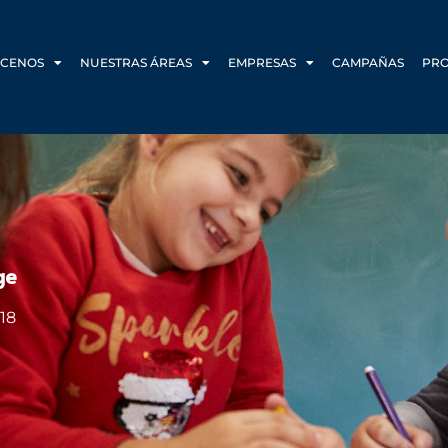
CENOS
NUESTRAS ÁREAS
EMPRESAS
CAMPAÑAS
PR
ge
018