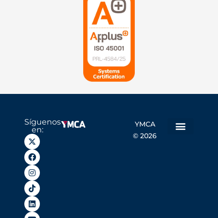
Síguenos
YMCA
en:
© 2026