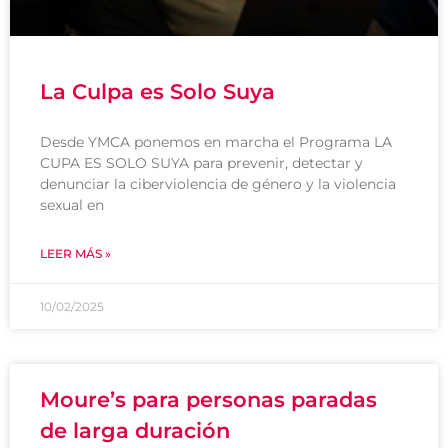
La Culpa es Solo Suya
Desde YMCA ponemos en marcha el Programa LA
CUPA ES SOLO SUYA para prevenir, detectar y
denunciar la ciberviolencia de género y la violencia
sexual en
LEER MÁS »
10/02/2025
Moure’s para personas paradas
de larga duración