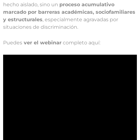
hecho aislado, sino un
proceso acumulativo
marcado por barreras académicas, sociofamiliares
y estructurales
, especialmente agravadas por
situaciones de discriminación.
Puedes
ver el webinar
completo aquí: