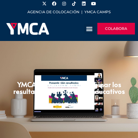
AGENCIA DE COLOCACIÓN
|
YMCA CAMPS
COLABORA
YMCA presenta en un webinar los
resultados de Horizontes Educativos
YMCA
18/12/2025