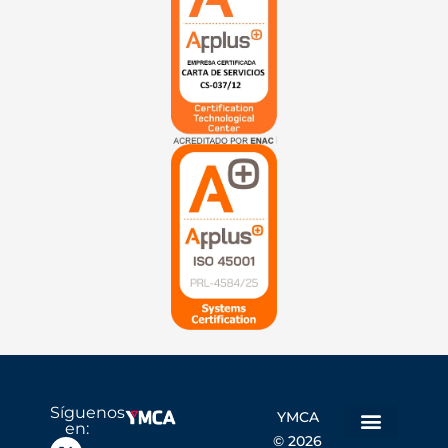
Síguenos
YMCA
en:
© 2026