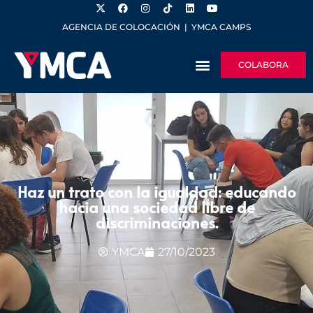
AGENCIA DE COLOCACIÓN
|
YMCA CAMPS
COLABORA
Haz un trato con la igualdad: educando
hacia una sociedad libre de
discriminaciones.
YMCA
27/10/2023