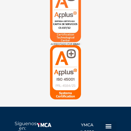
Síguenos
YMCA
en: