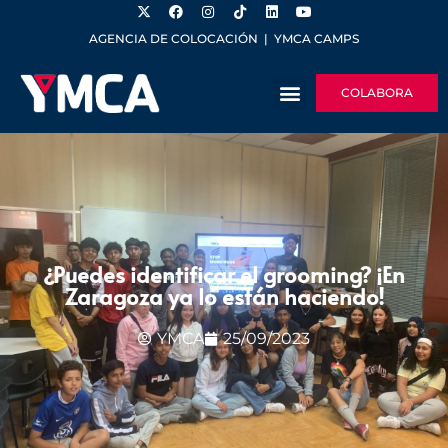
AGENCIA DE COLOCACIÓN
|
YMCA CAMPS
COLABORA
¿Puedes identificar el grooming? ¡En
Zaragoza ya lo están haciendo!
YMCA
25/09/2023