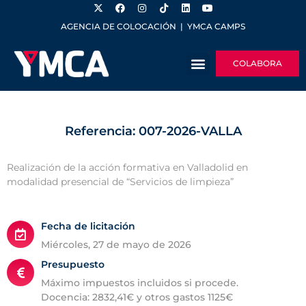
AGENCIA DE COLOCACIÓN
|
YMCA CAMPS
COLABORA
Referencia: 007-2026-VALLA
Realización de la acción formativa en Valladolid en
modalidad presencial de “Servicios de limpieza”
Fecha de licitación
miércoles, 27 de mayo de 2026
Presupuesto
Máximo impuestos incluidos si procede.
Docencia: 2832,41€ y otros gastos 1125€