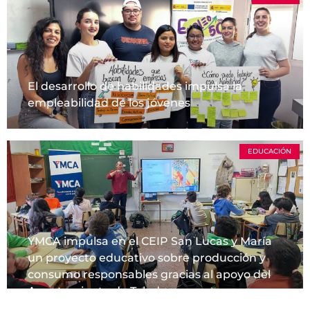
El desarrollo de habilidades impulsa la
empleabilidad de los jóvenes
EDUCACIÓN
YMCA impulsa en el CEIP San Lucas y María
un proyecto educativo sobre producción y
consumo responsables gracias al apoyo del
Ayuntamiento de Toledo