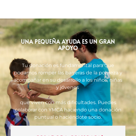
UNA PEQUEÑA AYUDA ES UN GRAN
APOYO
Tu donación es fundamental para que
podamos romper las barreras de la pobreza y
acompañar en su desarrollo a los niños, niñas
y jóvenes
que viven con más dificultades. Puedes
colaborar con YMCA haciendo una donación
puntual o haciéndote socio.