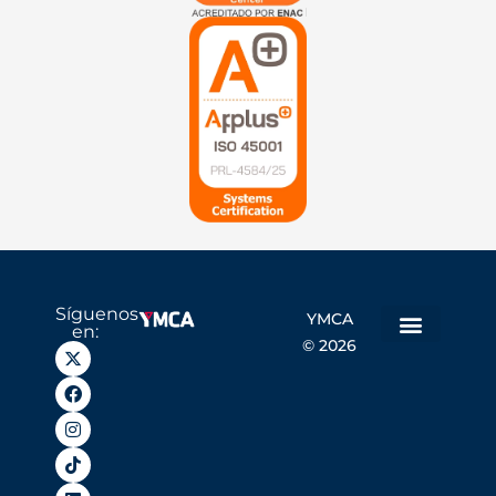
Síguenos
YMCA
en:
© 2026