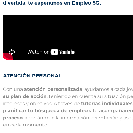
divertida, te esperamos en Empleo 5G.
ATENCIÓN PERSONAL
Con una
atención personalizada
, ayudamos a cada jo
su plan de acción
, teniendo en cuenta su situación pe
intereses y objetivos. A través de
tutorías individuales
planificar tu búsqueda de empleo
y te
acompañaremo
proceso
, aportándote la información, orientación y a
en cada momento.