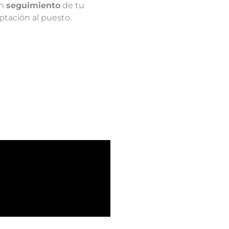
un
seguimiento
de tu
ptación al puesto.