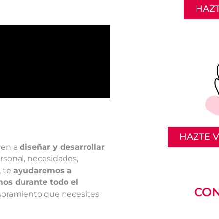
HAZT
HAZTE 
ven a
diseñar y desarrollar
rsonal, necesidades,
, te
ayudaremos a
s durante todo el
CON
sesoramiento que necesites