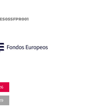
21ES05SFPR001
26
29