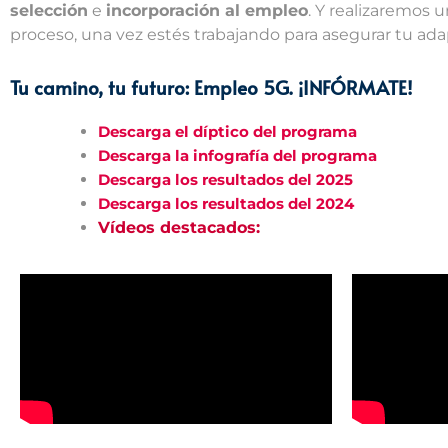
selección
e
incorporación al empleo
. Y realizaremos 
proceso, una vez estés trabajando para asegurar tu ada
Tu camino, tu futuro: Empleo 5G. ¡INFÓRMATE!
Descarga el díptico del programa
Descarga la infografía del programa
Descarga los resultados del 2025
Descarga los resultados del 2024
Vídeos destacados: