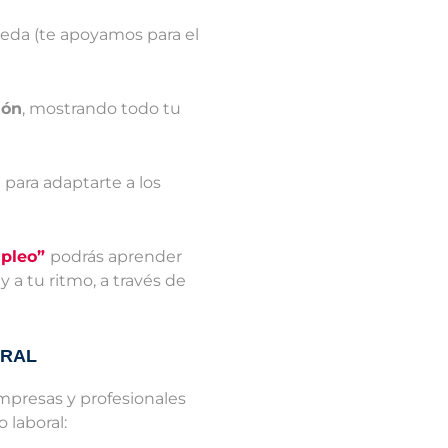
ueda (te apoyamos para el
ión
, mostrando todo tu
a
para adaptarte a los
mpleo”
podrás aprender
a tu ritmo, a través de
ORAL
mpresas y profesionales
 laboral: