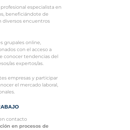
profesional especialista en
os, beneficiándote de
en diversos encuentros
es grupales online,
onados con el acceso a
te conocer tendencias del
sos/as expertos/as.
entes empresas y participar
nocer el mercado laboral,
onales.
RABAJO
en contacto
ación en procesos de