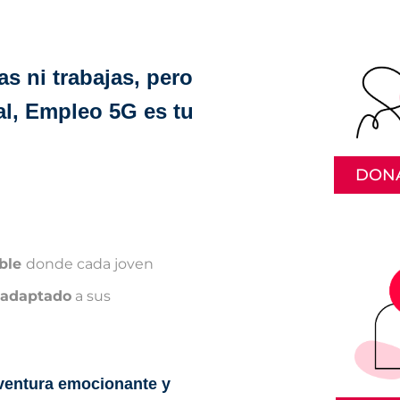
as ni trabajas, pero
al, Empleo 5G es tu
DON
ible
donde cada joven
adaptado
a sus
ventura emocionante y