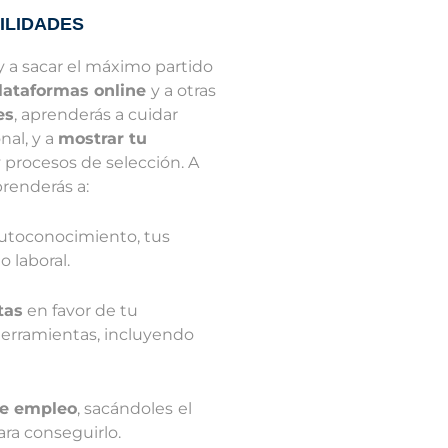
ILIDADES
 y a sacar el máximo partido
plataformas online
y a otras
es
, aprenderás a cuidar
nal, y a
mostrar tu
 procesos de selección. A
renderás a:
autoconocimiento, tus
 laboral.
tas
en favor de tu
herramientas, incluyendo
de empleo
, sacándoles
el
ra conseguirlo.