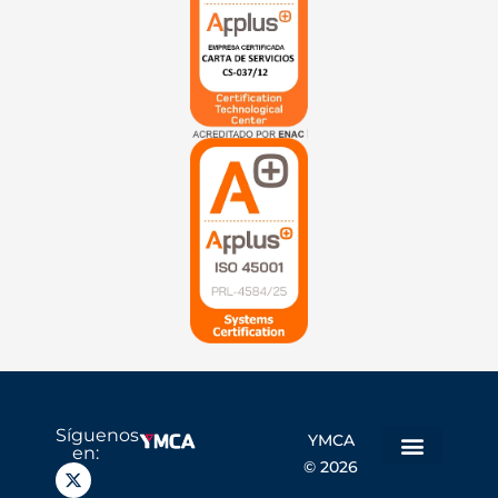
Síguenos
YMCA
en:
© 2026