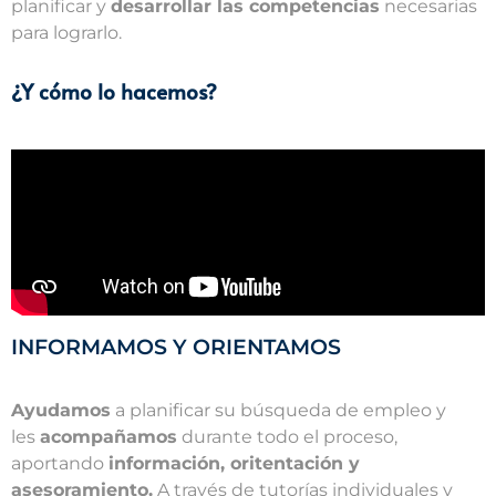
planificar y
desarrollar las competencias
necesarias
para lograrlo.
¿Y cómo lo hacemos?
INFORMAMOS Y ORIENTAMOS
A
yudamos
a planificar su búsqueda de empleo y
les
acompañamos
durante todo el proceso,
aportando
información, oritentación y
asesoramiento.
A través de tutorías individuales y