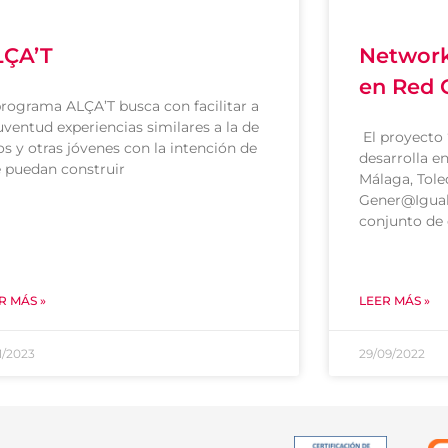
LÇA’T
Network
en Red 
programa ALÇA’T busca con facilitar a
juventud experiencias similares a la de
El proyecto
os y otras jóvenes con la intención de
desarrolla e
 puedan construir
Málaga, Tole
Gener@Igual
conjunto de 
R MÁS »
LEER MÁS »
1/2023
29/09/2022