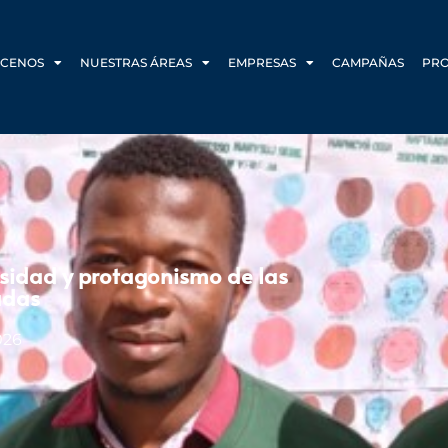
CENOS
NUESTRAS ÁREAS
EMPRESAS
CAMPAÑAS
PR
ersidad y protagonismo de las
adas
026