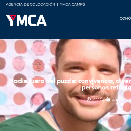
AGENCIA DE COLOCACIÓN
|
YMCA CAMPS
CONÓ
Nadie fuera del puzzle: convivencia, div
personas refugi
YMCA
25/06/2