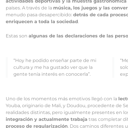
actividades deportivas y la muestra gastronómic
países. A través de la
música, los juegos y las conve
menudo pasa desapercibido:
detrás de cada proceso
enriquecen a toda la sociedad
.
Estas son
algunas de las declaraciones de las pers
“Hoy he podido enseñar parte de mi
“Me
cultura y me ha gustado ver que la
sol
gente tenía interés en conocerla”.
exp
Uno de los momentos más emotivos llegó con la
lec
Youba, originario de Mali, y Doudou, procedente de S
realidades distintas, pero igualmente presentes en lo
integración y actualmente trabaja
tras completar di
proceso de regularización
. Dos caminos diferentes 