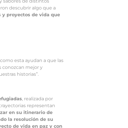
y sabores de distintos
ron descubrir algo que a
s y proyectos de vida que
 como esta ayudan a que las
s conozcan mejor y
estras historias”.
efugiadas
, realizada por
trayectorias representan
ar en su itinerario de
o la resolución de su
yecto de vida en paz y con