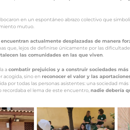
mbocaron en un espontáneo abrazo colectivo que simboliz
cimiento mutuo.
e encuentran actualmente desplazadas de manera fo
onas que, lejos de definirse únicamente por las dificultade
rtalecen las comunidades en las que viven
.
da a
combatir prejuicios y a construir sociedades más
r acogida, sino en
reconocer el valor y las aportacione
da por todas las personas asistentes: una sociedad más f
o recordaba el lema de este encuentro,
nadie debería q