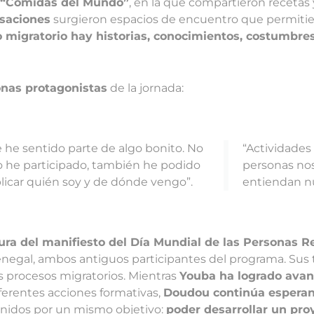
a “Comidas del Mundo”
, en la que compartieron recetas 
rsaciones
surgieron espacios de encuentro que permitie
 migratorio hay historias, conocimientos, costumbre
onas protagonistas
de la jornada:
 he sentido parte de algo bonito. No
“Actividades
o he participado, también he podido
personas no
licar quién soy y de dónde vengo”.
entiendan nu
tura del manifiesto del Día Mundial de las Personas R
enegal, ambos antiguos participantes del programa. Sus 
s procesos migratorios. Mientras
Youba ha logrado avanz
ferentes acciones formativas,
Doudou continúa esperand
unidos por un mismo objetivo:
poder desarrollar un pro