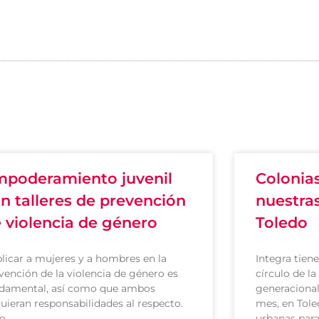
poderamiento juvenil
Colonia
n talleres de prevención
nuestras
 violencia de género
Toledo
licar a mujeres y a hombres en la
Integra tien
vención de la violencia de género es
círculo de l
damental, así como que ambos
generaciona
uieran responsabilidades al respecto.
mes, en Tole
ro
urbanas para