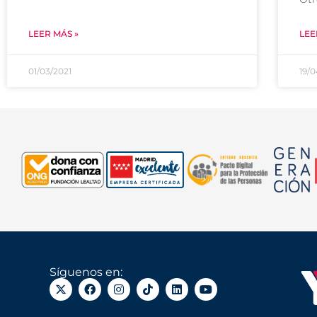
LEER MÁS »
LEE
01/03/2021
19/
Síguenos en: