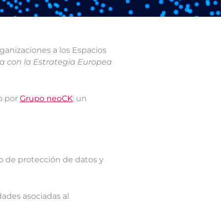
rganizaciones a los Espacios
a con la Estrategia Europea
o por
Grupo neoCK
: un
o de protección de datos y
idades asociadas al