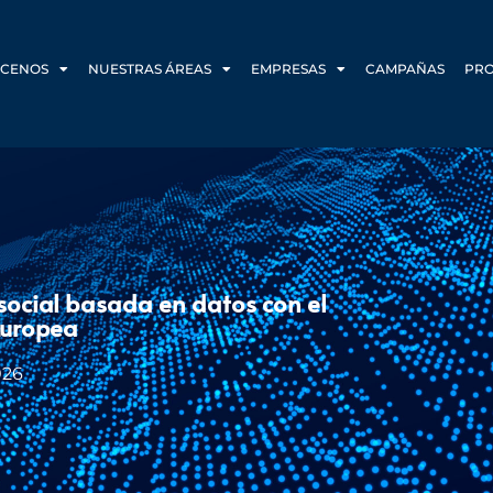
CENOS
NUESTRAS ÁREAS
EMPRESAS
CAMPAÑAS
PR
social basada en datos con el
Europea
026