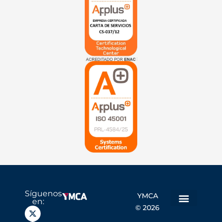
Síguenos
YMCA
en:
© 2026