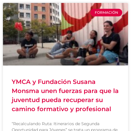
FORMACIÓN
YMCA y Fundación Susana
Monsma unen fuerzas para que la
juventud pueda recuperar su
camino formativo y profesional
“Recalculando Ruta: Itinerarios de Segunda
Oportunidad para Jóvenes” se trata un programa de