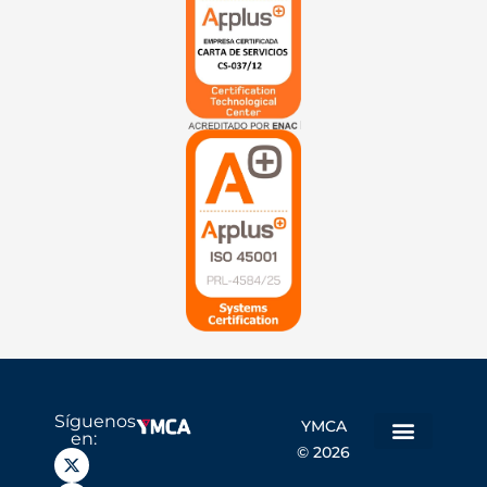
Síguenos
YMCA
en:
© 2026