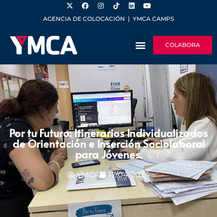
AGENCIA DE COLOCACIÓN
|
YMCA CAMPS
COLABORA
Por tu Futuro: Itinerarios Individualizados
de Orientación e Inserción Sociolaboral
para Jóvenes.
YMCA
17/04/2024