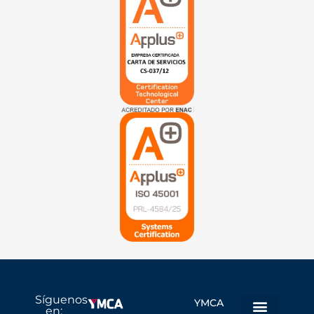
Síguenos
YMCA
en: