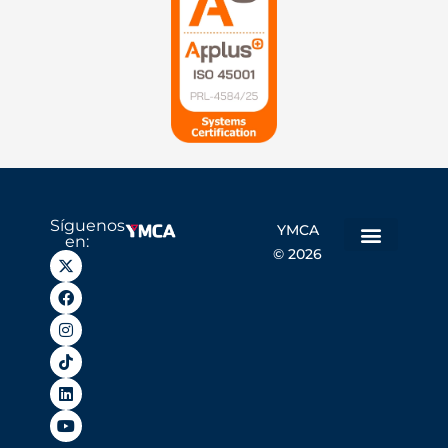
Síguenos
YMCA
en:
© 2026