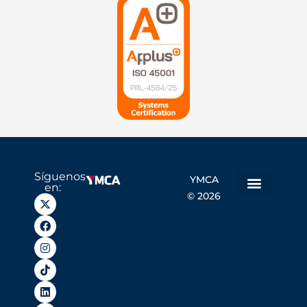
Síguenos
YMCA
en:
© 2026