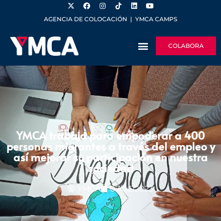
AGENCIA DE COLOCACIÓN
|
YMCA CAMPS
COLABORA
YMCA trabaja para empoderar a 400
personas migrantes a través del empleo y
así mejorar su participación en nuestra
sociedad
YMCA
07/06/2023