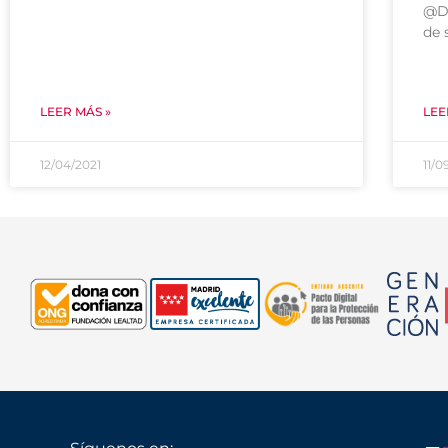
@DO
de 
LEER MÁS »
LEE
12/04/2021
11/0