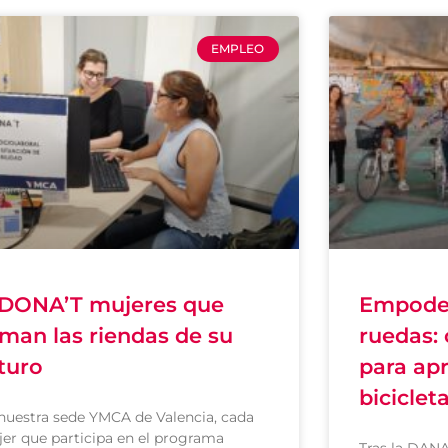
EMPLEO
DONA’T mujeres que
Empode
man las riendas de su
ruedas: 
turo
para apr
biciclet
nuestra sede YMCA de Valencia, cada
er que participa en el programa