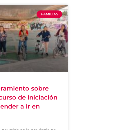
FAMILIAS
ramiento sobre
curso de iniciación
ender a ir en
a