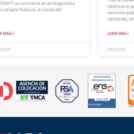
Tras la DANA
NA’T se convierte en protagonista
Valencia el 
su propia historia. A través del
servicios pú
cercanías, et
R MÁS »
LEER MÁS »
9/2025
29/11/2024