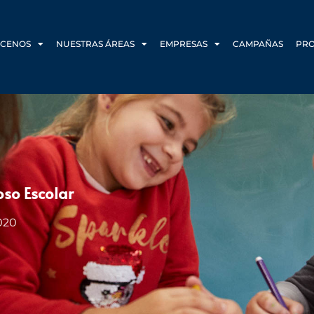
CENOS
NUESTRAS ÁREAS
EMPRESAS
CAMPAÑAS
PR
so Escolar
020