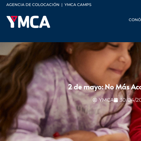
AGENCIA DE COLOCACIÓN
|
YMCA CAMPS
CONÓ
2 de mayo: No Más Aco
YMCA
30/04/2