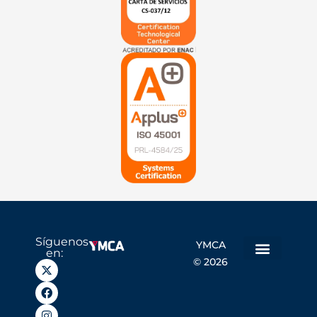
Síguenos
YMCA
en:
© 2026