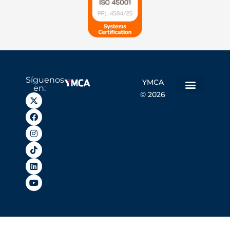
Síguenos
YMCA
en:
© 2026