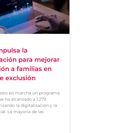
pulsa la
zación para mejorar
ión a familias en
e exclusión
sto en marcha un programa
e ha alcanzado a 1.279
rizando la digitalización y la
ial. La mayoría de las