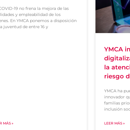
COVID-19 no frena la mejora de las
lidades y empleabilidad de los
enes. En YMCA ponemos a disposición
la juventud de entre 16 y
YMCA im
digitali
la atenc
riesgo d
YMCA ha pue
innovador qu
familias prio
inclusión soc
R MÁS »
LEER MÁS »