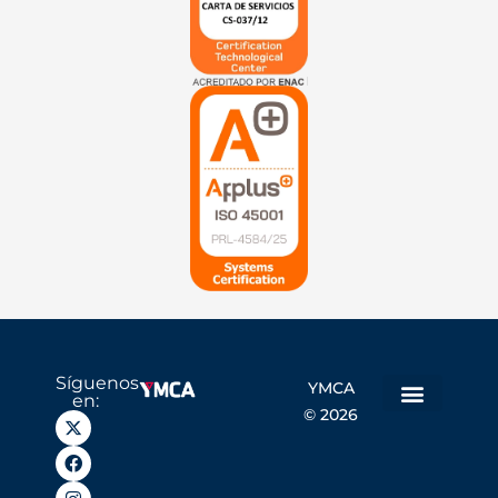
Síguenos
YMCA
en:
© 2026