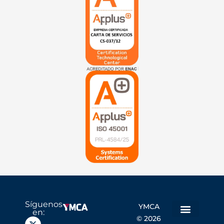
Síguenos
YMCA
en:
© 2026