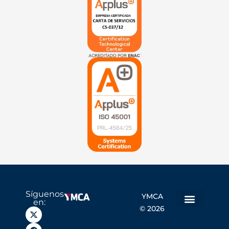
Síguenos
YMCA
en:
© 2026