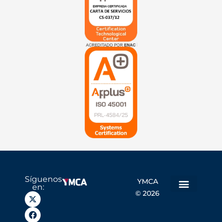
Síguenos
YMCA
en:
© 2026