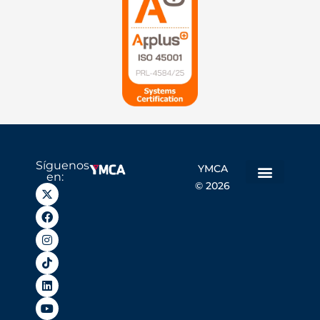
Síguenos
YMCA
en:
© 2026