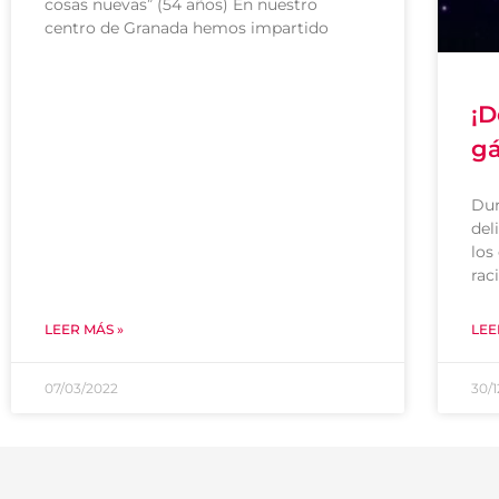
cosas nuevas” (54 años) En nuestro
centro de Granada hemos impartido
¡D
gá
Dur
del
los
rac
LEER MÁS »
LEE
07/03/2022
30/