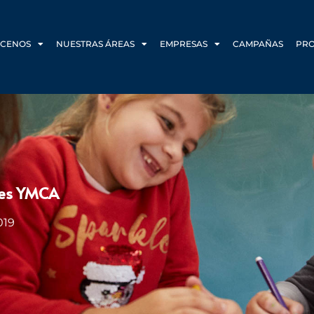
CENOS
NUESTRAS ÁREAS
EMPRESAS
CAMPAÑAS
PR
nes YMCA
019