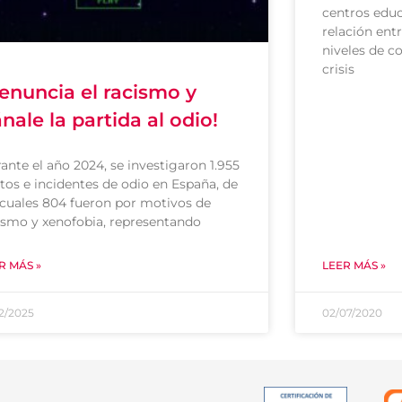
centros educ
relación ent
niveles de c
crisis
enuncia el racismo y
nale la partida al odio!
ante el año 2024, se investigaron 1.955
itos e incidentes de odio en España, de
 cuales 804 fueron por motivos de
ismo y xenofobia, representando
R MÁS »
LEER MÁS »
12/2025
02/07/2020