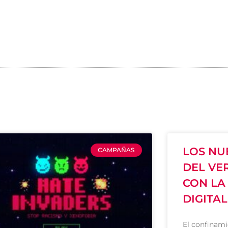
LOS NU
CAMPAÑAS
DEL VE
CON LA
DIGITAL
El confinamie