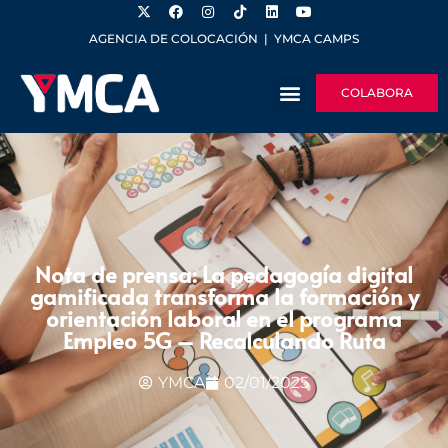
AGENCIA DE COLOCACIÓN
|
YMCA CAMPS
COLABORA
Nota de prensa: La pedagogía digital
gamificada transforma la formación y
orientación laboral en el programa
Empleo 5G – Recalculando Ruta
YMCA
02/01/2025