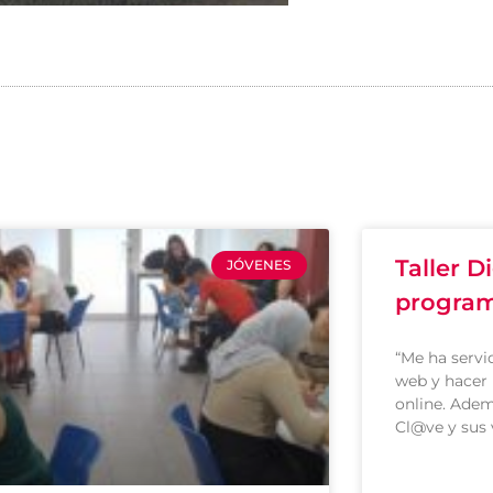
Taller Di
JÓVENES
progra
“Me ha servid
web y hacer 
online. Adem
Cl@ve y sus 