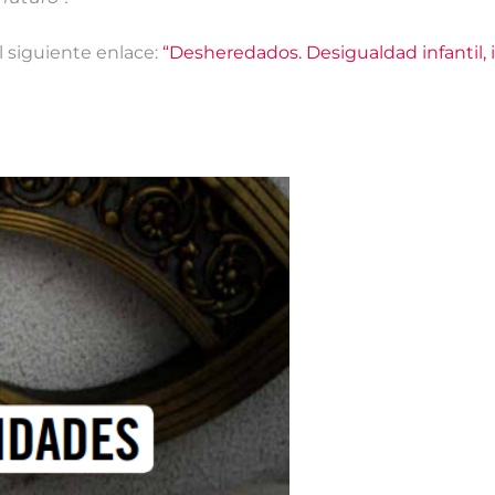
 siguiente enlace:
“Desheredados. Desigualdad infantil,