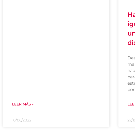
Ha
ig
un
di
Des
man
hac
per
est
por
LEER MÁS »
LEE
10/06/2022
27/