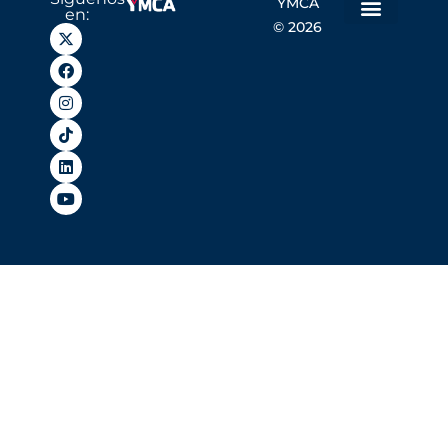
YMCA
en:
© 2026