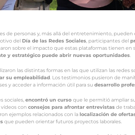
ones de personas y, más allá del entretenimiento, pueden
otivo del
Día de las Redes Sociales
, participantes del
p
onaron sobre el impacto que estas plataformas tienen en 
te y estratégico puede abrir nuevas oportunidades
.
izaron las distintas formas en las que utilizan las redes 
ar su empleabilidad
. Los testimonios pusieron de manif
es y acceder a información útil para su
desarrollo profe
s sociales,
encontró un curso
que le permitió ampliar s
r vídeos con
consejos para afrontar entrevistas
de traba
eron ejemplos relacionados con la
localización de ofert
es
que pueden orientar futuros proyectos laborales.