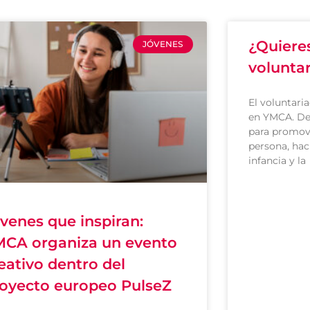
¿Quiere
JÓVENES
volunta
El voluntari
en YMCA. De
para promove
persona, hac
infancia y la
venes que inspiran:
CA organiza un evento
eativo dentro del
oyecto europeo PulseZ