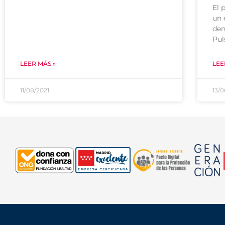
El 
un 
den
Pul
LEER MÁS »
LEE
11/08/2021
13/