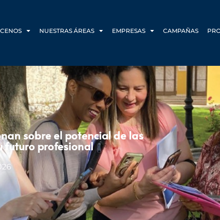
CENOS
NUESTRAS ÁREAS
EMPRESAS
CAMPAÑAS
PR
nan sobre el potencial de las
u futuro profesional
026