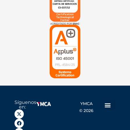
Síguenos
YMCA
en:
© 2026