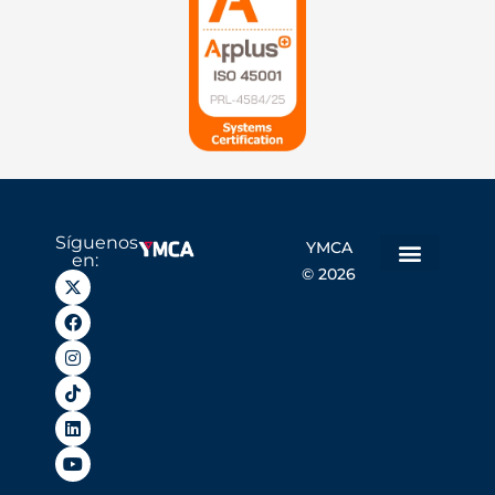
Síguenos
YMCA
en:
© 2026