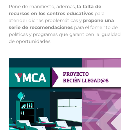
Pone de manifiesto, además,
la falta de
recursos en los centros educativos
para
atender dichas problemáticas y
propone una
serie de recomendaciones
para el fomento de
políticas y programas que garanticen la igualdad
de oportunidades.